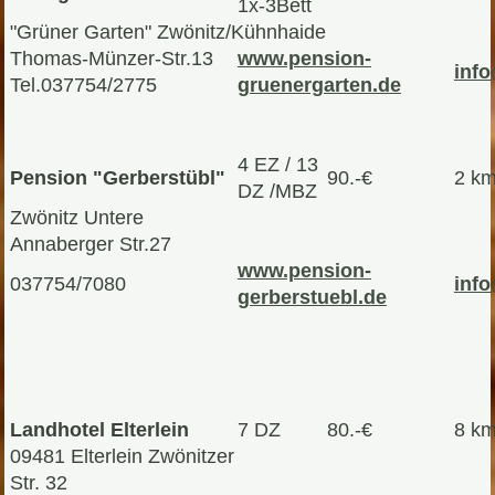
1x-3Bett
"Grüner Garten" Zwönitz/Kühnhaide
Thomas-Münzer-Str.13
www.pension-
inf
Tel.037754/2775
gruenergarten.de
4 EZ / 13
Pension "Gerberstübl"
90.-€
2 k
DZ /MBZ
Zwönitz Untere
Annaberger Str.27
www.pension-
037754/7080
inf
gerberstuebl.de
Landhotel Elterlein
7 DZ
80.-€
8 k
09481 Elterlein Zwönitzer
Str. 32