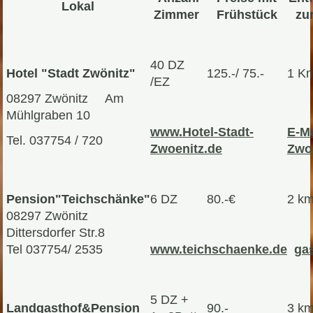
Lokal
Zimmer
Frühstück
zu
40 DZ
Hotel "Stadt Zwönitz"
125.-/ 75.-
1 K
/EZ
08297 Zwönitz Am
Mühlgraben 10
www.Hotel-Stadt-
E-Ma
Tel. 037754 / 720
Zwoenitz.de
Zwo
Pension"Teichschänke"
6 DZ
80.-€
2 k
08297 Zwönitz
Dittersdorfer Str.8
Tel 037754/ 2535
www.teichschaenke.de
ga
5 DZ +
Landgasthof&Pension
90.-
3 k