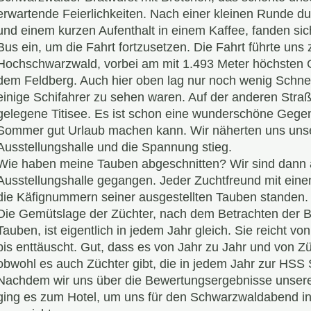
erwartende Feierlichkeiten. Nach einer kleinen Runde dur
und einem kurzen Aufenthalt in einem Kaffee, fanden sic
Bus ein, um die Fahrt fortzusetzen. Die Fahrt führte uns 
Hochschwarzwald, vorbei am mit 1.493 Meter höchsten 
dem Feldberg. Auch hier oben lag nur noch wenig Schnee
einige Schifahrer zu sehen waren. Auf der anderen Straß
gelegene Titisee. Es ist schon eine wunderschöne Gege
Sommer gut Urlaub machen kann. Wir näherten uns unse
Ausstellungshalle und die Spannung stieg.
Wie haben meine Tauben abgeschnitten? Wir sind dann a
Ausstellungshalle gegangen. Jeder Zuchtfreund mit eine
die Käfignummern seiner ausgestellten Tauben standen.
Die Gemütslage der Züchter, nach dem Betrachten der B
Tauben, ist eigentlich in jedem Jahr gleich. Sie reicht vo
bis enttäuscht. Gut, dass es von Jahr zu Jahr und von Z
obwohl es auch Züchter gibt, die in jedem Jahr zur HSS S
Nachdem wir uns über die Bewertungsergebnisse unser
ging es zum Hotel, um uns für den Schwarzwaldabend i