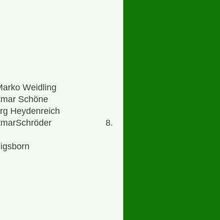
o Weidling
mar Schöne
 Heydenreich
:DietmarSchröder 8.
igsborn