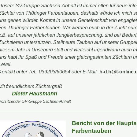
Unsere SV-Gruppe Sachsen-Anhalt ist immer offen für neue inte
Züchter von Thüringer Farbentauben, deshalb würde ich mich s
uns gehen würdet. Kommt in unsere Gemeinschaft von engagiert
von Thüringer Farbentauben. Wir werden euch in der Zucht eur
z.B. auf unserer jährlichen Jungtierbesprechung, und bei Bedarf
Zuchttieren unterstützen. Stellt eure Tauben auf unserer Gruppe
diesem Jahr in Unseburg statt und vielleicht irgendwann auch 
uns habt ihr Spaß und Freude unter gleichgesinnten Züchtern u
Level.
Kontakt unter Tel.: 039203/60654 oder E-Mail
h-d.h@t-online.
Mit freundlichem Züchtergruß
Dieter Hausmann
Vorsitzender SV-Gruppe Sachsen-Anhalt
Bericht von der Haupt
Farbentauben