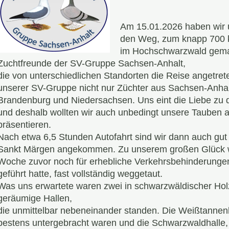
15. bis 18 
Am 15.01.2026 haben wir u
den Weg, zum knapp 700 
im Hochschwarzwald gemac
Zuchtfreunde der SV-Gruppe Sachsen-Anhalt,
die von unterschiedlichen Standorten die Reise angetret
unserer SV-Gruppe nicht nur Züchter aus Sachsen-Anhal
Brandenburg und Niedersachsen. Uns eint die Liebe zu
und deshalb wollten wir auch unbedingt unsere Tauben 
präsentieren.
Nach etwa 6,5 Stunden Autofahrt sind wir dann auch gu
Sankt Märgen angekommen. Zu unserem großen Glück w
Woche zuvor noch für erhebliche Verkehrsbehinderunge
geführt hatte, fast vollständig weggetaut.
Was uns erwartete waren zwei in schwarzwäldischer Hol
geräumige Hallen,
die unmittelbar nebeneinander standen. Die Weißtannenh
bestens untergebracht waren und die Schwarzwaldhalle, 