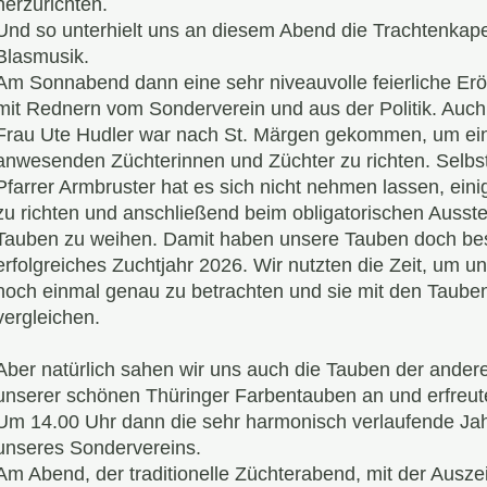
herzurichten.
Und so unterhielt uns an diesem Abend die Trachtenkapel
Blasmusik.
Am Sonnabend dann eine sehr niveauvolle feierliche Er
mit Rednern vom Sonderverein und aus der Politik. Auc
Frau Ute Hudler war nach St. Märgen gekommen, um ein
anwesenden Züchterinnen und Züchter zu richten. Selbst
Pfarrer Armbruster hat es sich nicht nehmen lassen, ei
zu richten und anschließend beim obligatorischen Ausst
Tauben zu weihen. Damit haben unsere Tauben doch bes
erfolgreiches Zuchtjahr 2026. Wir nutzten die Zeit, um 
noch einmal genau zu betrachten und sie mit den Taube
vergleichen.
Aber natürlich sahen wir uns auch die Tauben der ande
unserer schönen Thüringer Farbentauben an und erfreut
Um 14.00 Uhr dann die sehr harmonisch verlaufende J
unseres Sondervereins.
Am Abend, der traditionelle Züchterabend, mit der Aus