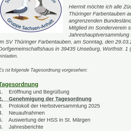
Hiermit möchte ich alle Z
Thüringer Farbentauben a
angrenzenden Bundeslände
Mitglied im Sonderverein s
Jahreshauptversammlung 
im SV Thüringer Farbentauben, am Sonntag, den 29.03.
Dorfgemeinschaftshaus in 39435 Unseburg, Worthstr. 1 (
einladen.
Es ist folgende Tagesordnung vorgesehen:
Tagesordnung
1. Eröffnung und Begrüßung
2. Genehmigung der Tagesordnung
3. Protokoll der Herbstversammlung 2025
4. Neuaufnahmen
5. Auswertung der HSS in St. Märgen
6. Jahresberichte