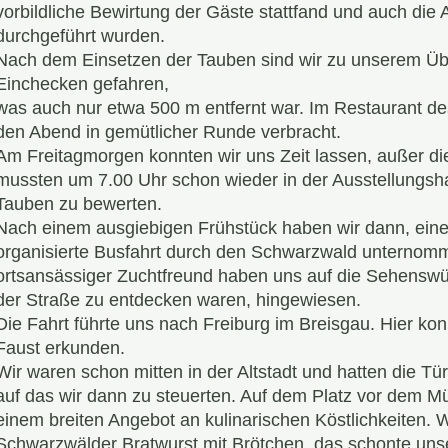
vorbildliche Bewirtung der Gäste stattfand und auch die
durchgeführt wurden.
Nach dem Einsetzen der Tauben sind wir zu unserem Ü
Einchecken gefahren,
was auch nur etwa 500 m entfernt war. Im Restaurant d
den Abend in gemütlicher Runde verbracht.
Am Freitagmorgen konnten wir uns Zeit lassen, außer die
mussten um 7.00 Uhr schon wieder in der Ausstellungshal
Tauben zu bewerten.
Nach einem ausgiebigen Frühstück haben wir dann, ein
organisierte Busfahrt durch den Schwarzwald unternomm
ortsansässiger Zuchtfreund haben uns auf die Sehenswürd
der Straße zu entdecken waren, hingewiesen.
Die Fahrt führte uns nach Freiburg im Breisgau. Hier kon
Faust erkunden.
Wir waren schon mitten in der Altstadt und hatten die T
auf das wir dann zu steuerten. Auf dem Platz vor dem Mü
einem breiten Angebot an kulinarischen Köstlichkeiten. 
Schwarzwälder Bratwurst mit Brötchen, das schonte uns